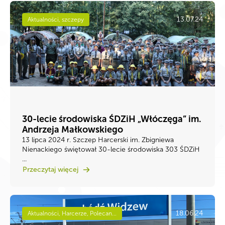
13.07.24
Aktualności, szczepy
30-lecie środowiska ŚDZiH „Włóczęga” im.
Andrzeja Małkowskiego
13 lipca 2024 r. Szczep Harcerski im. Zbigniewa
Nienackiego świętował 30-lecie środowiska 303 ŚDZiH
...
Przeczytaj więcej
18.06.24
Aktualności, Harcerze, Polecan...