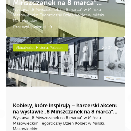
Mińszczanek na 8 marca”...
Wystawa „8 Mińszczanek na 8 marca” w Mińsku
Mazowieckim Tegoroczny Dzień Kobiet w Mińsku
Mazowieckim...
Przeczytaj więcej
26.04.26
Aktualności, Historia, Polecan...
Kobiety, które inspirują – harcerski akcent
na wystawie „8 Mińszczanek na 8 marca”...
Wystawa „8 Mińszczanek na 8 marca” w Mińsku
Mazowieckim Tegoroczny Dzień Kobiet w Mińsku
Mazowieckim...