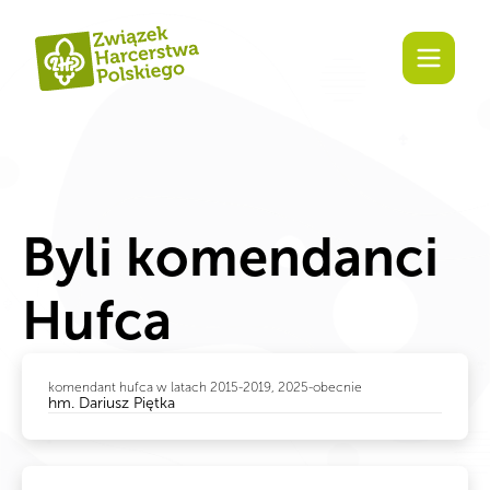
treści
Byli komendanci
Hufca
komendant hufca w latach 2015-2019, 2025-obecnie
hm. Dariusz Piętka