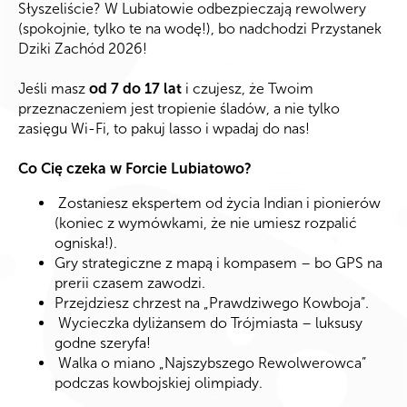
​Słyszeliście? W Lubiatowie odbezpieczają rewolwery
(spokojnie, tylko te na wodę!), bo nadchodzi Przystanek
Dziki Zachód 2026!
​Jeśli masz
od 7 do 17 lat
i czujesz, że Twoim
przeznaczeniem jest tropienie śladów, a nie tylko
zasięgu Wi-Fi, to pakuj lasso i wpadaj do nas!
​Co Cię czeka w Forcie Lubiatowo?
Zostaniesz ekspertem od życia Indian i pionierów
(koniec z wymówkami, że nie umiesz rozpalić
ogniska!).
Gry strategiczne z mapą i kompasem – bo GPS na
prerii czasem zawodzi.
Przejdziesz chrzest na „Prawdziwego Kowboja”.
Wycieczka dyliżansem do Trójmiasta – luksusy
godne szeryfa!
Walka o miano „Najszybszego Rewolwerowca”
podczas kowbojskiej olimpiady.