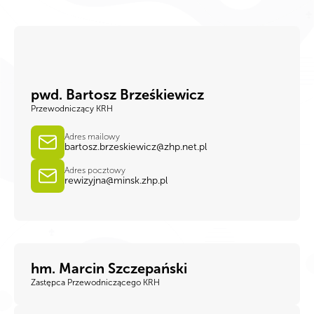
pwd. Bartosz Brześkiewicz
Przewodniczący KRH
Adres mailowy
bartosz.brzeskiewicz@zhp.net.pl
Adres pocztowy
rewizyjna@minsk.zhp.pl
hm. Marcin Szczepański
Zastępca Przewodniczącego KRH