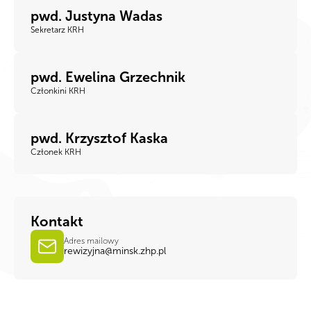
pwd. Justyna Wadas
Sekretarz KRH
pwd. Ewelina Grzechnik
Członkini KRH
pwd. Krzysztof Kaska
Członek KRH
Kontakt
Adres mailowy
rewizyjna@minsk.zhp.pl