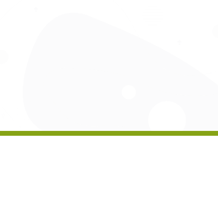
CZY WIESZ, ŻE...
„Zawisza Czarny” to flagowy statek ZHP . Żaglowiec uratował część załogi
żaglowca Marques, który zatonął w gwałtownym szkwale. Po wzięciu
rozbitków na pokład Zawisza, pomimo wysokiego stanu morza i bardzo
silnego wiatru, pozostał w rejonie wypadku, poszukując ofiar. Na
Bermudach żaglowiec i jego załogę witano jak bohaterów….