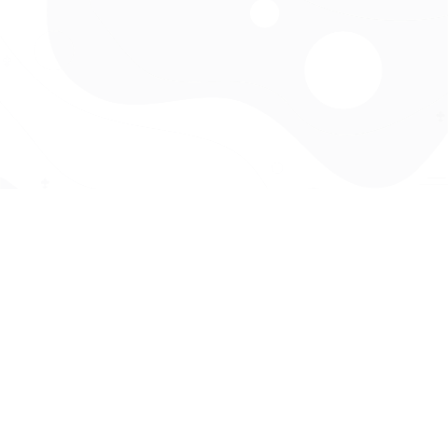
CZY WIESZ, ŻE...
Gdyby wszyscy harcerze zamieszkali w jednym mieście, byłoby ono
wielkości Grudziądza.