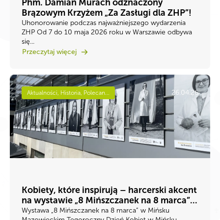
Phm. Damian Murach odznaczony
Brązowym Krzyżem „Za Zasługi dla ZHP”!
Uhonorowanie podczas najważniejszego wydarzenia
ZHP Od 7 do 10 maja 2026 roku w Warszawie odbywa
się...
Przeczytaj więcej
26.04.26
Aktualności, Historia, Polecan...
Kobiety, które inspirują – harcerski akcent
na wystawie „8 Mińszczanek na 8 marca”...
Wystawa „8 Mińszczanek na 8 marca” w Mińsku
Mazowieckim Tegoroczny Dzień Kobiet w Mińsku