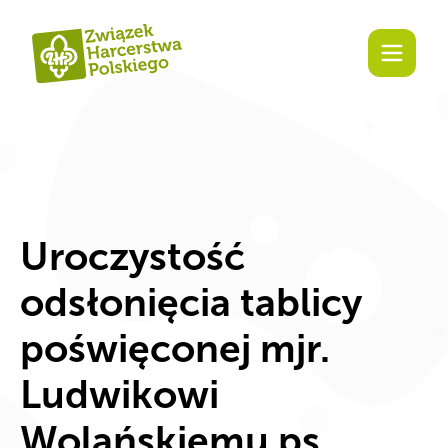
treści
Uroczystość
odsłonięcia tablicy
poświęconej mjr.
Ludwikowi
Wolańskiemu ps.