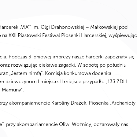
rcerek „VIA”” im. Olgi Drahonowskiej – Małkowskiej pod
na XXII Piastowski Festiwal Piosenki Harcerskiej, wyśpiewując
ja. Podczas 3-dniowej imprezy nasze harcerki zapoznały się
 oraz rozwiązując ciekawe zagadki. W sobotę po południu
raz „Jestem nimfą”. Komisja konkursowa doceniła
ym dziewczynom I miejsce. II miejsce przypadło „133 ŻDH
ne Mamuny”.
 przy akompaniamencie Karoliny Drążek. Piosenką „Archanioły
e”, przy akompaniamencie Oliwi Woźnicy, oczarowały nas