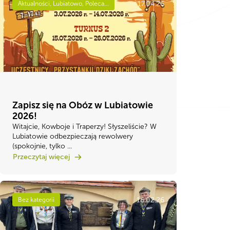
17.04.26
Aktualności, Lubiatowo, Poleca...
Zapisz się na Obóz w Lubiatowie
2026!
Witajcie, Kowboje i Traperzy! ​Słyszeliście? W
Lubiatowie odbezpieczają rewolwery
(spokojnie, tylko ...
Przeczytaj więcej
16.02.26
Bez kategorii