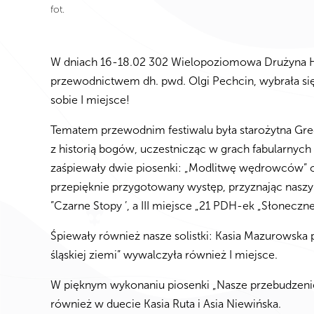
fot.
W dniach 16-18.02 302 Wielopoziomowa Drużyna Ha
przewodnictwem dh. pwd. Olgi Pechcin, wybrała się 
sobie I miejsce!
Tematem przewodnim festiwalu była starożytna Grec
z historią bogów, uczestnicząc w grach fabularnych
zaśpiewały dwie piosenki: „Modlitwę wędrowców” o
przepięknie przygotowany występ, przyznając nasz
”Czarne Stopy ’, a III miejsce „21 PDH-ek „Słonecz
Śpiewały również nasze solistki: Kasia Mazurowska
śląskiej ziemi” wywalczyła również I miejsce.
W pięknym wykonaniu piosenki „Nasze przebudzeni
również w duecie Kasia Ruta i Asia Niewińska.