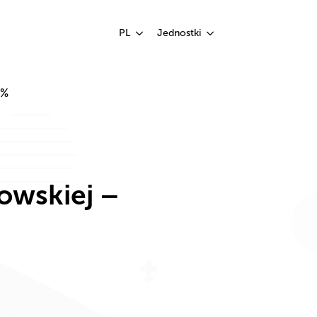
PL
Jednostki
5%
owskiej –