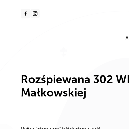
treści
A
Rozśpiewana 302 WD
Małkowskiej