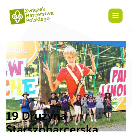
treści
19 Drużyna
Starszoharcerska