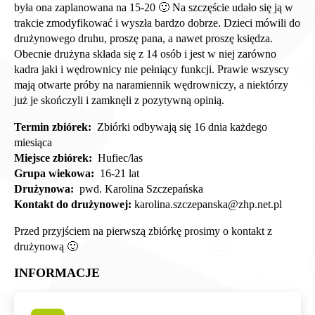
była ona zaplanowana na 15-20 🙂 Na szczęście udało się ją w
trakcie zmodyfikować i wyszła bardzo dobrze. Dzieci mówili do
drużynowego druhu, proszę pana, a nawet proszę księdza.
Obecnie drużyna składa się z 14 osób i jest w niej zarówno
kadra jaki i wędrownicy nie pełniący funkcji. Prawie wszyscy
mają otwarte próby na naramiennik wędrowniczy, a niektórzy
już je skończyli i zamknęli z pozytywną opinią.
Termin zbiórek:
Zbiórki odbywają się 16 dnia każdego
miesiąca
Miejsce zbiórek:
Hufiec/las
Grupa wiekowa:
16-21 lat
Drużynowa:
pwd. Karolina Szczepańska
Kontakt do drużynowej:
karolina.szczepanska@zhp.net.pl
Przed przyjściem na pierwszą zbiórkę prosimy o kontakt z
drużynową 🙂
INFORMACJE