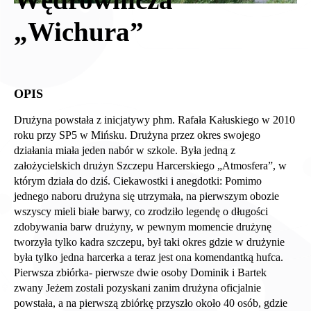
„Wichura”
OPIS
Drużyna powstała z inicjatywy phm. Rafała Kałuskiego w 2010
roku przy SP5 w Mińsku. Drużyna przez okres swojego
działania miała jeden nabór w szkole. Była jedną z
założycielskich drużyn Szczepu Harcerskiego „Atmosfera”, w
którym działa do dziś. Ciekawostki i anegdotki: Pomimo
jednego naboru drużyna się utrzymała, na pierwszym obozie
wszyscy mieli białe barwy, co zrodziło legendę o długości
zdobywania barw drużyny, w pewnym momencie drużynę
tworzyła tylko kadra szczepu, był taki okres gdzie w drużynie
była tylko jedna harcerka a teraz jest ona komendantką hufca.
Pierwsza zbiórka- pierwsze dwie osoby Dominik i Bartek
zwany Jeżem zostali pozyskani zanim drużyna oficjalnie
powstała, a na pierwszą zbiórkę przyszło około 40 osób, gdzie