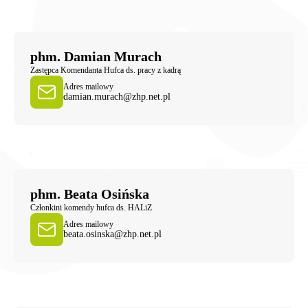
phm. Damian Murach
Zastępca Komendanta Hufca ds. pracy z kadrą
Adres mailowy
damian.murach@zhp.net.pl
phm. Beata Osińska
Członkini komendy hufca ds. HALiZ
Adres mailowy
beata.osinska@zhp.net.pl