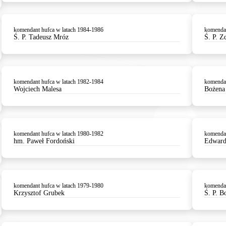
komendant hufca w latach 1984-1986
komendan
Ś. P. Tadeusz Mróz
Ś. P. Z
komendant hufca w latach 1982-1984
komendan
Wojciech Malesa
Bożena
komendant hufca w latach 1980-1982
komendan
hm. Paweł Fordoński
Edward
komendant hufca w latach 1979-1980
komendan
Krzysztof Grubek
Ś. P. B