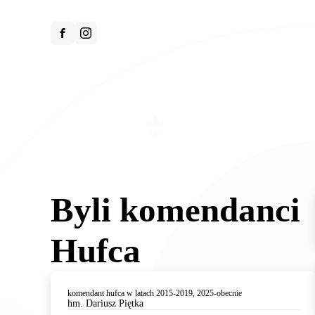
treści
Byli komendanci
Hufca
komendant hufca w latach 2015-2019, 2025-obecnie
hm. Dariusz Piętka