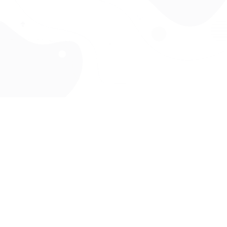
CZY WIESZ, ŻE...
Drużynowi ZHP przepracowują społecznie łącznie 8 mln godzin w ciągu
roku. Jeżeli przeliczyć to na złotówki, wartość pracy wolontariackiej
wyniosłaby 136 mln zł.