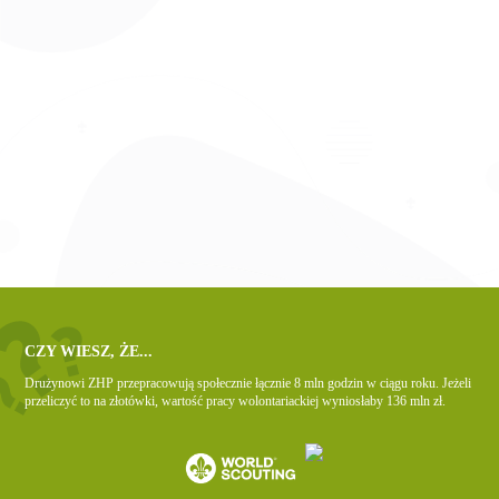
CZY WIESZ, ŻE...
Drużynowi ZHP przepracowują społecznie łącznie 8 mln godzin w ciągu roku. Jeżeli
przeliczyć to na złotówki, wartość pracy wolontariackiej wyniosłaby 136 mln zł.