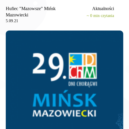
Hufiec "Mazowsze" Mińsk
Aktualności
Mazowiecki
~
0
min czytania
5.09.21