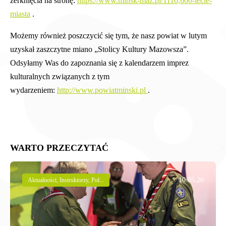
zerknięcia na stronę:
https://www.minsk-maz.pl/1116,600-lecie-
miasta
.
Możemy również poszczycić się tym, że nasz powiat w lutym
uzyskał zaszczytne miano „Stolicy Kultury Mazowsza”.
Odsyłamy Was do zapoznania się z kalendarzem imprez
kulturalnych związanych z tym
wydarzeniem:
http://www.powiatminski.pl
.
WARTO PRZECZYTAĆ
10.05.26
Aktualności, Instruktorzy, Pol...