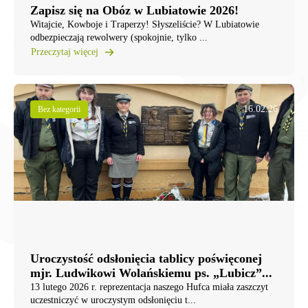
Zapisz się na Obóz w Lubiatowie 2026!
Witajcie, Kowboje i Traperzy! ​Słyszeliście? W Lubiatowie
odbezpieczają rewolwery (spokojnie, tylko ...
Przeczytaj więcej
16.02.26
Bez kategorii
Uroczystość odsłonięcia tablicy poświęconej
mjr. Ludwikowi Wolańskiemu ps. „Lubicz”...
13 lutego 2026 r. reprezentacja naszego Hufca miała zaszczyt
uczestniczyć w uroczystym odsłonięciu t...